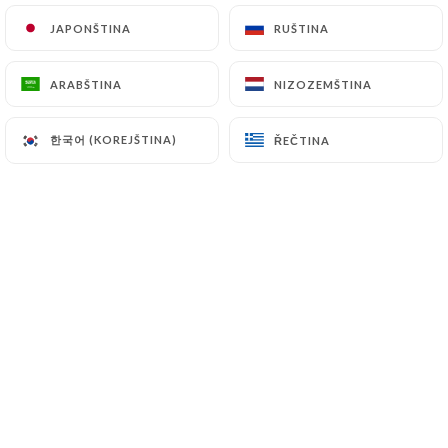
JAPONŠTINA
JAPONŠTINA
RUŠTINA
RUŠTINA
3ème arrondissement, entre Temple et
ARABŠTINA
ARABŠTINA
NIZOZEMŠTINA
NIZOZEMŠTINA
Arts et Métiers. Pierres et poutres
apparentes, salle douillette : voici un
한국어 (KOREJŠTINA)
한국어 (KOREJŠTINA)
ŘEČTINA
ŘEČTINA
bon décor pour voyager Au Fil des
Saisons.
Le chef vous invite à découvrir une
carte élaborée au rythme des saisons
avec des produits d’excellent niveau.
Au déjeuner comme au dîner, sa cuisine
française traditionnelle marie des
saveurs originales et composées à
partir de produits frais du moment.