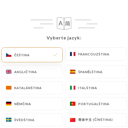
Vyberte jazyk:
Vyberte jazyk:
Au Fil des Saisons
FRANCOUZŠTINA
FRANCOUZŠTINA
ČEŠTINA
ČEŠTINA
191 RECENZE
ANGLIČTINA
ANGLIČTINA
ŠPANĚLŠTINA
ŠPANĚLŠTINA
RESTAURANT FRANÇAIS
6 Rue Des Fontaines Du Temple
KATALÁNŠTINA
KATALÁNŠTINA
ITALŠTINA
ITALŠTINA
75003 Paris France
NĚMČINA
NĚMČINA
PORTUGALŠTINA
PORTUGALŠTINA
简体中文 (ČÍNŠTINA)
简体中文 (ČÍNŠTINA)
ŠVÉDŠTINA
ŠVÉDŠTINA
Kdo jsme?