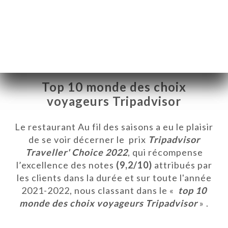
Top 10 monde des choix
voyageurs Tripadvisor
Le restaurant Au fil des saisons a eu le plaisir
de se voir décerner le prix
Tripadvisor
Traveller' Choice 2022
, qui récompense
l’excellence des notes
(9,2/10)
attribués par
CIO
les clients dans la durée et sur toute l'année
ERÍA
2021-2022, nous classant dans le «
top 10
monde des choix voyageurs Tripadvisor
» .
EÑA
NÚ