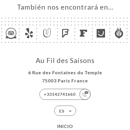
LLER'S
También nos encontrará en…
CE
LLER'S
CE
ACTO
Au Fil des Saisons
6 Rue des Fontaines du Temple
75003 Paris France
+33142741660
ES
INICIO