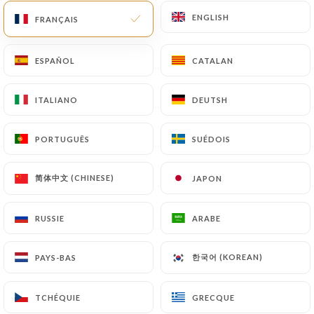
ENGLISH
ENGLISH
FRANÇAIS
FRANÇAIS
FR
MENU
ESPAÑOL
ESPAÑOL
CATALAN
CATALAN
ITALIANO
ITALIANO
DEUTSH
DEUTSH
/
ACCUEIL
GALERIE
PORTUGUÊS
PORTUGUÊS
SUÉDOIS
SUÉDOIS
Galerie
简体中文 (CHINESE)
简体中文 (CHINESE)
JAPON
JAPON
RUSSIE
RUSSIE
ARABE
ARABE
한국어 (KOREAN)
한국어 (KOREAN)
PAYS-BAS
PAYS-BAS
TCHÉQUIE
TCHÉQUIE
GRECQUE
GRECQUE