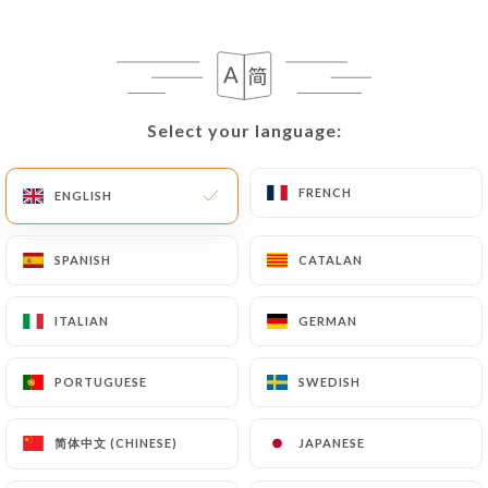
Select your language:
Select your language:
Au Fil des Saisons
FRENCH
FRENCH
ENGLISH
ENGLISH
191 REVIEW
SPANISH
SPANISH
CATALAN
CATALAN
RESTAURANT FRANÇAIS
6 Rue Des Fontaines Du Temple
ITALIAN
ITALIAN
GERMAN
GERMAN
75003 Paris France
PORTUGUESE
PORTUGUESE
SWEDISH
SWEDISH
简体中文 (CHINESE)
简体中文 (CHINESE)
JAPANESE
JAPANESE
Who are we?