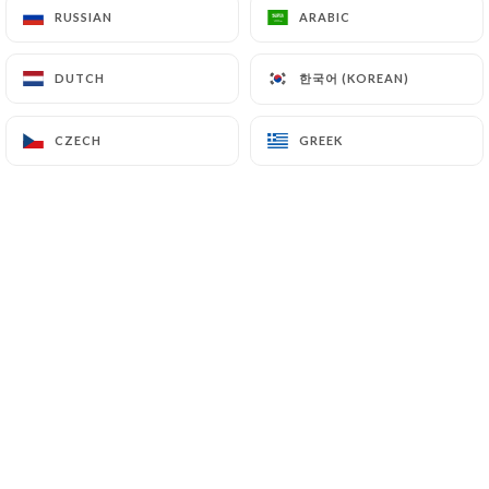
RUSSIAN
RUSSIAN
ARABIC
ARABIC
한국어 (KOREAN)
한국어 (KOREAN)
DUTCH
DUTCH
3ème arrondissement, entre Temple et
Arts et Métiers. Pierres et poutres
CZECH
CZECH
GREEK
GREEK
apparentes, salle douillette : voici un
bon décor pour voyager Au Fil des
Saisons.
Le chef vous invite à découvrir une
carte élaborée au rythme des saisons
avec des produits d’excellent niveau.
Au déjeuner comme au dîner, sa cuisine
française traditionnelle marie des
saveurs originales et composées à
partir de produits frais du moment.