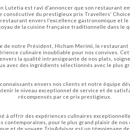
on Lutetia est ravi d'annoncer que son restaurant em
 consécutive du prestigieux prix Travellers' Choice
 restaurant envers l'excellence gastronomique et le
joyau de la cuisine française traditionnelle dans le 
e de notre Président, Hicham Merimi, le restaurant 
ience culinaire inoubliable pour nos convives. Ce
vers la qualité intransigeante de nos plats, soig
ux avec des ingrédients sélectionnés avec le plus gr
nnaissants envers nos clients et notre équipe dév
tenir le niveau exceptionnel de service et de satisfa
récompensés par ce prix prestigieux.
é à offrir des expériences culinaires exceptionnelles
es contemporaines, pour le plus grand plaisir de no
ique et de voyage TripAdvisor est un témoignage d