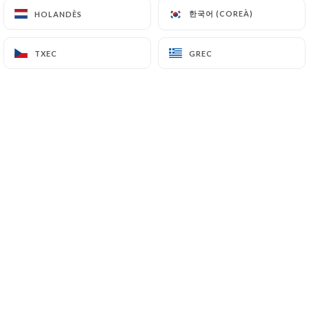
한국어 (COREÀ)
한국어 (COREÀ)
HOLANDÈS
HOLANDÈS
TXEC
TXEC
GREC
GREC
Communiqué de presse - Maison
Lutetia célèbre l'excellence
culinaire au cœur de Paris
Communiqué de presse - Maison Lutetia
célèbre l'excellence culinaire au cœur de
Paris
Paris, le 19 octobre 2023 - Maison Lutetia est
ravi d'annoncer que son restaurant