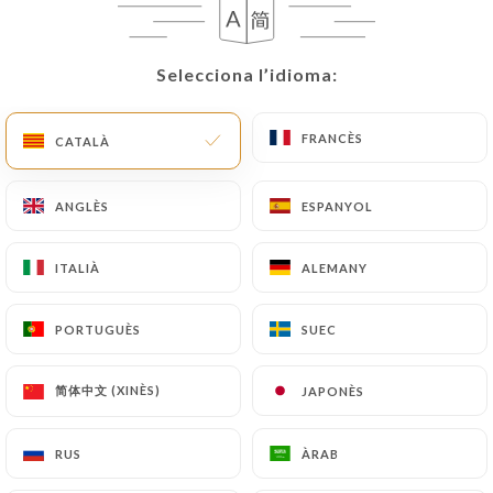
CA
MENÚ
Selecciona l’idioma:
Selecciona l’idioma:
FRANCÈS
FRANCÈS
CATALÀ
CATALÀ
/
INICI
TRAVELLER'S CHOICE 2023
ANGLÈS
ANGLÈS
ESPANYOL
ESPANYOL
TRAVELLER'S CHOICE 2023
ITALIÀ
ITALIÀ
ALEMANY
ALEMANY
PORTUGUÈS
PORTUGUÈS
SUEC
SUEC
简体中文 (XINÈS)
简体中文 (XINÈS)
JAPONÈS
JAPONÈS
RUS
RUS
ÀRAB
ÀRAB