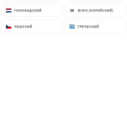
한국어 (КОРЕЙСКИЙ)
한국어 (КОРЕЙСКИЙ)
ГОЛЛАНДСКИЙ
ГОЛЛАНДСКИЙ
ЧЕШСКИЙ
ЧЕШСКИЙ
ГРЕЧЕСКИЙ
ГРЕЧЕСКИЙ
Communiqué de presse - Maison
Lutetia célèbre l'excellence
culinaire au cœur de Paris
Communiqué de presse - Maison Lutetia
célèbre l'excellence culinaire au cœur de
Paris
Paris, le 19 octobre 2023 - Maison Lutetia est
ravi d'annoncer que son restaurant