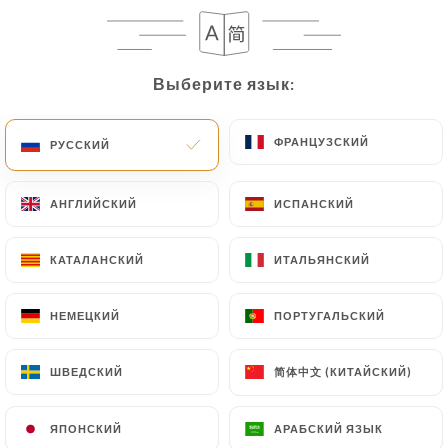
RU
МЕНЮ
Выберите язык:
Выберите язык:
ФРАНЦУЗСКИЙ
ФРАНЦУЗСКИЙ
РУССКИЙ
РУССКИЙ
/
ГЛАВНАЯ СТРАНИЦА
TRAVELLER'S CHOICE 2023
АНГЛИЙСКИЙ
АНГЛИЙСКИЙ
ИСПАНСКИЙ
ИСПАНСКИЙ
TRAVELLER'S CHOICE 2023
КАТАЛАНСКИЙ
КАТАЛАНСКИЙ
ИТАЛЬЯНСКИЙ
ИТАЛЬЯНСКИЙ
НЕМЕЦКИЙ
НЕМЕЦКИЙ
ПОРТУГАЛЬСКИЙ
ПОРТУГАЛЬСКИЙ
简体中文 (КИТАЙСКИЙ)
简体中文 (КИТАЙСКИЙ)
ШВЕДСКИЙ
ШВЕДСКИЙ
ЯПОНСКИЙ
ЯПОНСКИЙ
АРАБСКИЙ ЯЗЫК
АРАБСКИЙ ЯЗЫК