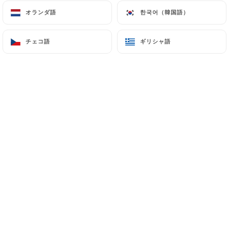
オランダ語
オランダ語
한국어（韓国語）
한국어（韓国語）
チェコ語
チェコ語
ギリシャ語
ギリシャ語
Communiqué de presse - Maison
Lutetia célèbre l'excellence
culinaire au cœur de Paris
Communiqué de presse - Maison Lutetia
célèbre l'excellence culinaire au cœur de
Paris
Paris, le 19 octobre 2023 - Maison Lutetia est
ravi d'annoncer que son restaurant