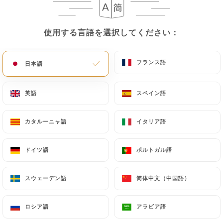
メニュー
JA
使用する言語を選択してください：
使用する言語を選択してください：
フランス語
フランス語
日本語
日本語
/
ホーム
TRAVELLER'S CHOICE 2023
英語
英語
スペイン語
スペイン語
TRAVELLER'S CHOICE 2023
カタルーニャ語
カタルーニャ語
イタリア語
イタリア語
ドイツ語
ドイツ語
ポルトガル語
ポルトガル語
スウェーデン語
スウェーデン語
简体中文（中国語）
简体中文（中国語）
ロシア語
ロシア語
アラビア語
アラビア語