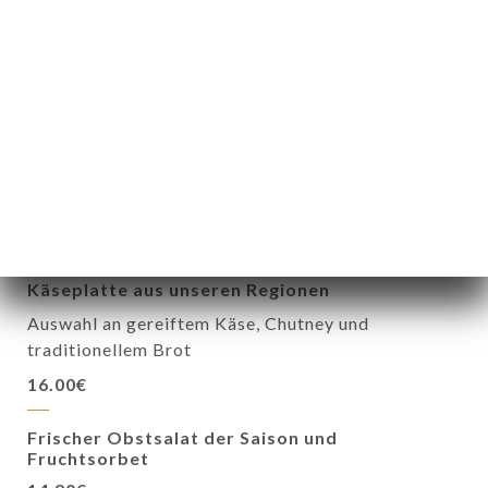
Halbgebackene Schokolade
72 % Kakaoschokolade, weicher Kern, Kugel Eis
16.00€
Hausgemachter French Toast
Briochebrot nach Großmutters Art, Eis und
Karamellcreme
16.00€
Käseplatte aus unseren Regionen
Auswahl an gereiftem Käse, Chutney und
traditionellem Brot
16.00€
Frischer Obstsalat der Saison und
Fruchtsorbet