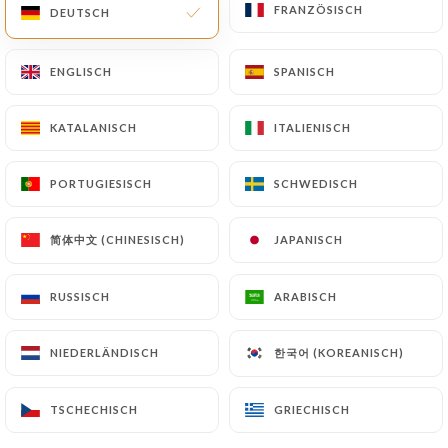
FRANZÖSISCH
FRANZÖSISCH
DEUTSCH
DEUTSCH
EINGÄNGE
ORT
DESSERTS
ENGLISCH
ENGLISCH
SPANISCH
SPANISCH
EINGÄNGE
KATALANISCH
KATALANISCH
ITALIENISCH
ITALIENISCH
Dauphiné-Ravioli
Gefüllt mit Comté und mit Parmesan überbacken
PORTUGIESISCH
PORTUGIESISCH
SCHWEDISCH
SCHWEDISCH
16.50€
简体中文 (CHINESISCH)
简体中文 (CHINESISCH)
JAPANISCH
JAPANISCH
Artischocken und geräucherte Entenbrust
Schmelzende Artischocken, begleitet von dünnen
RUSSISCH
RUSSISCH
ARABISCH
ARABISCH
Scheiben geräucherter Entenbrust
17.90€
한국어 (KOREANISCH)
한국어 (KOREANISCH)
NIEDERLÄNDISCH
NIEDERLÄNDISCH
Calamari nach provenzalischer Art
TSCHECHISCH
TSCHECHISCH
GRIECHISCH
GRIECHISCH
In Weißwein sautierte Calamari, rote Paprika,
Tomaten und Schalotten, Muschelsauce