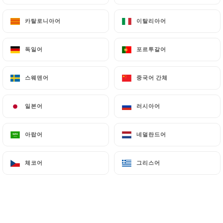
입구
장소
디저트
카탈로니아어
카탈로니아어
이탈리아어
이탈리아어
입구
독일어
독일어
포르투갈어
포르투갈어
도피네 라비올리
스웨덴어
스웨덴어
중국어 간체
중국어 간체
콩테 치즈를 넣고 파마산 치즈를 곁들여 볶은 요리
16.50€
일본어
일본어
러시아어
러시아어
아티초크와 훈제 오리 가슴살
아랍어
아랍어
네덜란드어
네덜란드어
훈제 오리 가슴살을 얇게 썰어 곁들인 녹는 아티초크
17.90€
체코어
체코어
그리스어
그리스어
프로방스 스타일의 오징어
화이트 와인, 붉은 고추, 토마토, 샬롯, 조개 소스로 볶
은 오징어